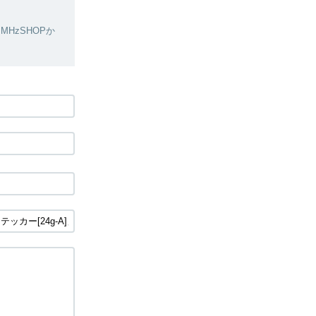
HzSHOPか