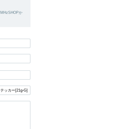
HzSHOPか