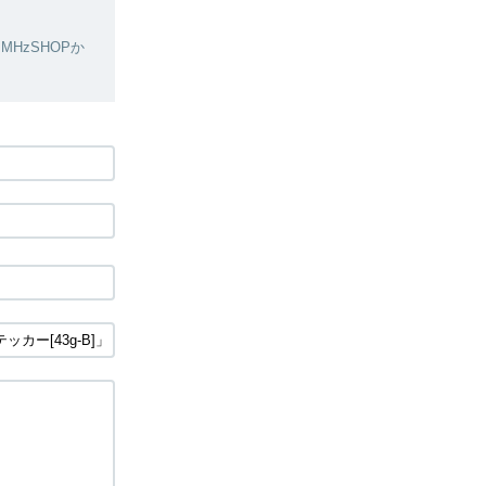
HzSHOPか