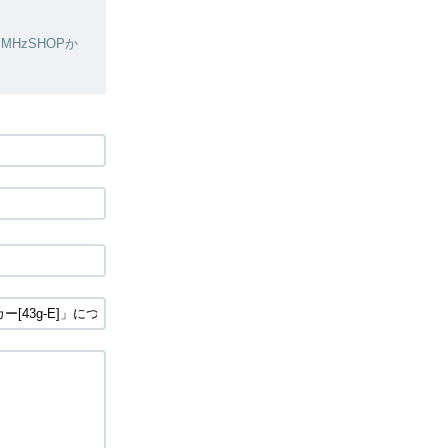
HzSHOPか